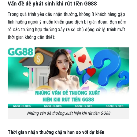
Vấn đề dễ phát sinh khi rút tiền GG88
Trong quá trình yêu cầu nhận thưởng, không ít khách hàng gặp
tình huống ngoài ý muốn khiến giao dịch bị gián đoạn. Bạn nắm
rõ các trường hợp thường xảy ra sẽ chủ động xử lý, tránh mất
thời gian không cần thiết:
Những vấn đề thường xuất hiện khi rút tiền GG88
Thời gian nhận thưởng chậm hơn so với dự kiến