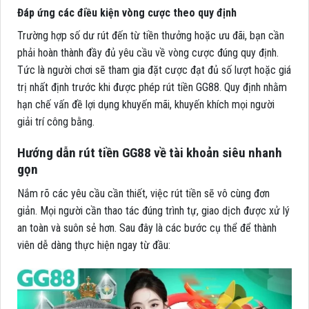
Đáp ứng các điều kiện vòng cược theo quy định
Trường hợp số dư rút đến từ tiền thưởng hoặc ưu đãi, bạn cần
phải hoàn thành đầy đủ yêu cầu về vòng cược đúng quy định.
Tức là người chơi sẽ tham gia đặt cược đạt đủ số lượt hoặc giá
trị nhất định trước khi được phép rút tiền GG88. Quy định nhằm
hạn chế vấn đề lợi dụng khuyến mãi, khuyến khích mọi người
giải trí công bằng.
Hướng dẫn rút tiền GG88 về tài khoản siêu nhanh
gọn
Nắm rõ các yêu cầu cần thiết, việc rút tiền sẽ vô cùng đơn
giản. Mọi người cần thao tác đúng trình tự, giao dịch được xử lý
an toàn và suôn sẻ hơn. Sau đây là các bước cụ thể để thành
viên dễ dàng thực hiện ngay từ đầu: