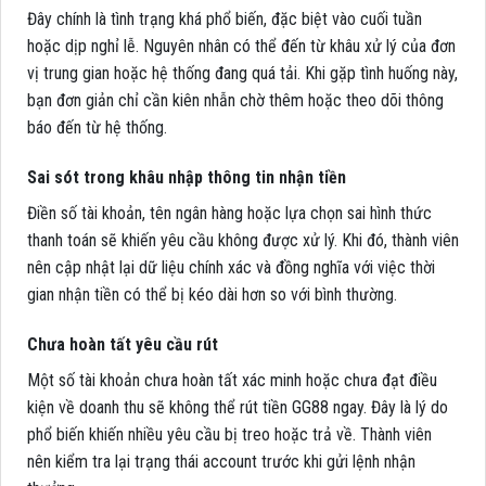
Đây chính là tình trạng khá phổ biến, đặc biệt vào cuối tuần
hoặc dịp nghỉ lễ. Nguyên nhân có thể đến từ khâu xử lý của đơn
vị trung gian hoặc hệ thống đang quá tải. Khi gặp tình huống này,
bạn đơn giản chỉ cần kiên nhẫn chờ thêm hoặc theo dõi thông
báo đến từ hệ thống.
Sai sót trong khâu nhập thông tin nhận tiền
Điền số tài khoản, tên ngân hàng hoặc lựa chọn sai hình thức
thanh toán sẽ khiến yêu cầu không được xử lý. Khi đó, thành viên
nên cập nhật lại dữ liệu chính xác và đồng nghĩa với việc thời
gian nhận tiền có thể bị kéo dài hơn so với bình thường.
Chưa hoàn tất yêu cầu rút
Một số tài khoản chưa hoàn tất xác minh hoặc chưa đạt điều
kiện về doanh thu sẽ không thể rút tiền GG88 ngay. Đây là lý do
phổ biến khiến nhiều yêu cầu bị treo hoặc trả về. Thành viên
nên kiểm tra lại trạng thái account trước khi gửi lệnh nhận