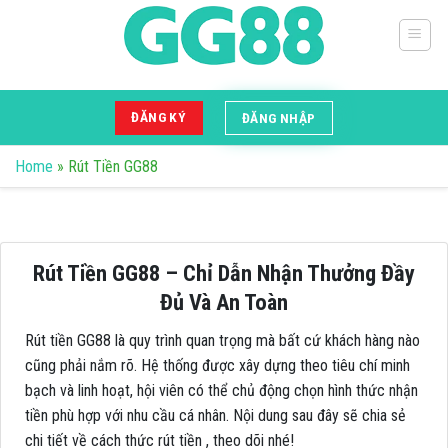
Bỏ
qua
nội
dung
ĐĂNG KÝ
ĐĂNG NHẬP
Home
»
Rút Tiền GG88
Rút Tiền GG88 – Chỉ Dẫn Nhận Thưởng Đầy
Đủ Và An Toàn
Rút tiền GG88 là quy trình quan trọng mà bất cứ khách hàng nào
cũng phải nắm rõ. Hệ thống được xây dựng theo tiêu chí minh
bạch và linh hoạt, hội viên có thể chủ động chọn hình thức nhận
tiền phù hợp với nhu cầu cá nhân. Nội dung sau đây sẽ chia sẻ
chi tiết về cách thức rút tiền , theo dõi nhé!