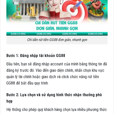
Chỉ dẫn rút tiền GG88 đơn giản, nhanh gọn
Bước 1: Đăng nhập tài khoản GG88
Đầu tiên, bạn sẽ đăng nhập account của mình bằng thông tin đã
đăng ký trước đó. Vào đến giao diện chính, nhấn chọn khu vực
quản lý tài chính hoặc giao dịch và click chức năng rút tiền
GG88 để bắt đầu quy trình.
Bước 2: Lựa chọn và sử dụng hình thức nhận thưởng phù
hợp
Hệ thống cho phép quý khách hàng chọn lựa nhiều phương thức